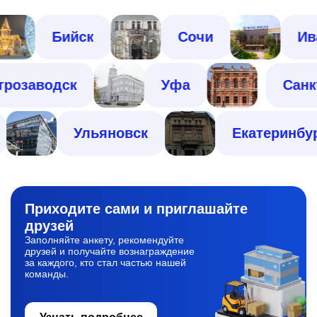
Бийск
Сочи
Ивано
Петрозаводск
Уфа
Ульяновск
Екатеринбург
Приходите сами
и приглашайте
друзей
Заполняйте анкету, рекомендуйте
друзей и получайте вознаграждение
за каждого, кто стал частью нашей
команды.