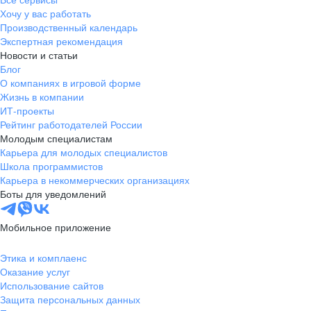
Тамбов
Хочу у вас работать
Казань
Производственный календарь
Тверь
Экспертная рекомендация
Новости и статьи
Томск
Блог
Кызыл
О компаниях в игровой форме
Тула
Жизнь в компании
Тюмень
ИТ-проекты
Рейтинг работодателей России
Ижевск
Молодым специалистам
Ульяновск
Карьера для молодых специалистов
Уфа
Школа программистов
Карьера в некоммерческих организациях
Хабаровск
Боты для уведомлений
Абакан
Челябинск
Мобильное приложение
Грозный
Чита
Этика и комплаенс
Оказание услуг
Чебоксары
Использование сайтов
Ярославль
Защита персональных данных
Киев