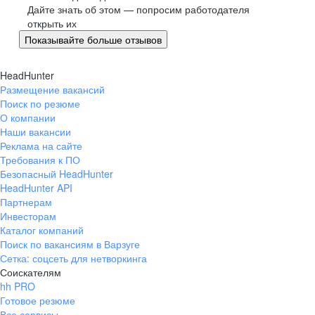
Великий Новгород
Дайте знать об этом — попросим работодателя
открыть их
Омск
Показывайте больше отзывов
Орел
Оренбург
HeadHunter
Пенза
Размещение вакансий
Пермь
Поиск по резюме
Петрозаводск
О компании
Наши вакансии
Псков
Реклама на сайте
Ростов-на-Дону
Требования к ПО
Рязань
Безопасный HeadHunter
HeadHunter API
Самара
Партнерам
Саратов
Инвесторам
Якутск
Каталог компаний
Южно-Сахалинск
Поиск по вакансиям в Варзуге
Сетка: соцсеть для нетворкинга
Владикавказ
Соискателям
Смоленск
hh PRO
Ставрополь
Готовое резюме
Все сервисы