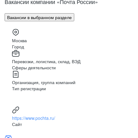
Вакансии компании «Почта России»
Поволжье
Улан-Удэ
Владивосток
Урал
Вакансии в выбранном разделе
Владимир
Сибирь
Волгоград
Вологда
Москва
Дальний Восток
Воронеж
Город
Махачкала
Северный Кавказ
Перевозки, логистика, склад, ВЭД
Биробиджан
Сферы деятельности
Иваново (Ивановская область)
Израиль
Организация, группа компаний
Магас
Тип регистрации
Иркутск
Нальчик
Казахстан
https://www.pochta.ru/
Калининград
Сайт
Элиста
Калуга