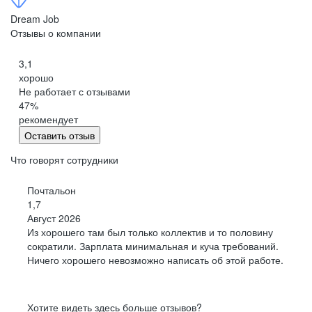
Петропавловск-Камчатский
Dream Job
Черкесск
Отзывы о компании
Кемерово
3,1
Киров
хорошо
Китай
Не работает с отзывами
Сыктывкар
47
%
Кострома
рекомендует
Оставить отзыв
Краснодар
Красноярск
Что говорят сотрудники
Курган
Почтальон
Курск
1,7
Липецк
Август 2026
Магадан
Из хорошего там был только коллектив и то половину
Йошкар-Ола
сократили. Зарплата минимальная и куча требований.
Ничего хорошего невозможно написать об этой работе.
Саранск
Мурманск
Нижний Новгород
Хотите видеть здесь больше отзывов?