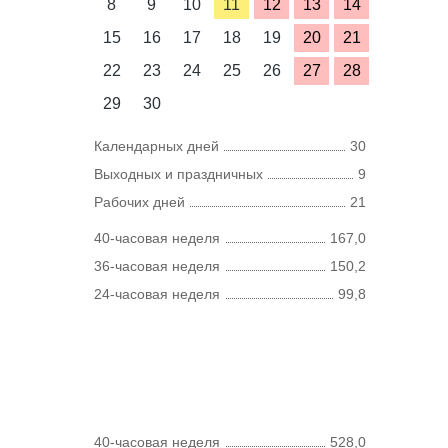
8
9
10
11
12
13
14
15
16
17
18
19
20
21
22
23
24
25
26
27
28
29
30
Календарных дней
30
Выходных и праздничных
9
Рабочих дней
21
40-часовая неделя
167,0
36-часовая неделя
150,2
24-часовая неделя
99,8
40-часовая неделя
528,0