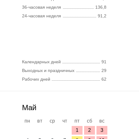
36-часовая неделя
136,8
24-часовая неделя
91,2
Календарных дней
91
Выходных и праздничных
29
Рабочих дней
62
Май
пн
вт
ср
чт
пт
сб
вс
1
2
3