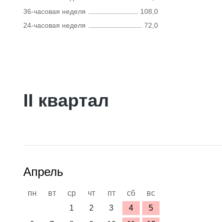
36-часовая неделя
108,0
24-часовая неделя
72,0
II квартал
Апрель
пн
вт
ср
чт
пт
сб
вс
1
2
3
4
5