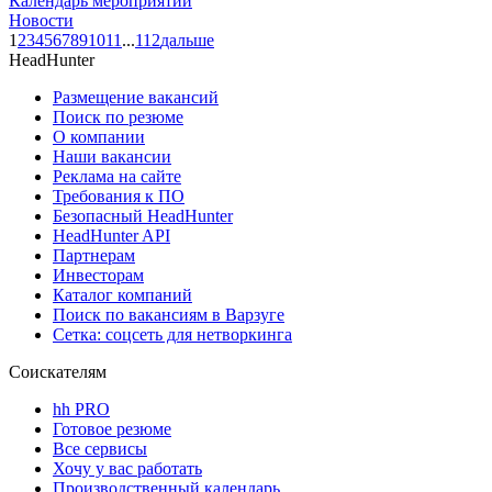
Календарь мероприятий
Новости
1
2
3
4
5
6
7
8
9
10
11
...
112
дальше
HeadHunter
Размещение вакансий
Поиск по резюме
О компании
Наши вакансии
Реклама на сайте
Требования к ПО
Безопасный HeadHunter
HeadHunter API
Партнерам
Инвесторам
Каталог компаний
Поиск по вакансиям в Варзуге
Сетка: соцсеть для нетворкинга
Соискателям
hh PRO
Готовое резюме
Все сервисы
Хочу у вас работать
Производственный календарь