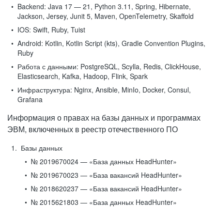
Backend:
Java 17 — 21, Python 3.11, Spring, Hibernate,
Jackson, Jersey, Junit 5, Maven, OpenTelemetry, Skaffold
IOS:
Swift, Ruby, Tuist
Android:
Kotlin, Kotlin Script (kts), Gradle Convention Plugins,
Ruby
Работа с данными:
PostgreSQL, Scylla, Redis, ClickHouse,
Elasticsearch, Kafka, Hadoop, Flink, Spark
Инфраструктура:
Nginx, Ansible, MinIo, Docker, Consul,
Grafana
Информация о правах на базы данных и программах
ЭВМ, включенных в реестр отечественного ПО
Базы данных
№ 2019670024 — «База данных HeadHunter»
№ 2019670023 — «База вакансий HeadHunter»
№ 2018620237 — «База вакансий HeadHunter»
№ 2015621803 — «База данных HeadHunter»